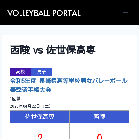
Skip
VOLLEYBALL PORTAL
to
content
西陵 vs 佐世保高専
高校
男子
令和5年度 長崎県高等学校男女バレーボール
春季選手権大会
1回戦
2023年04月22日（土）
佐世保高専
西陵
2
0