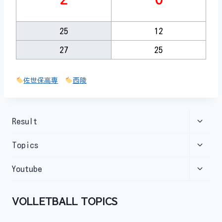
25
12
27
25
佐世保高専
西陵
Toggl
Result
child
menu
Toggl
Topics
child
menu
Toggl
Youtube
child
menu
VOLLETBALL TOPICS